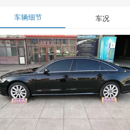
车辆细节
车况