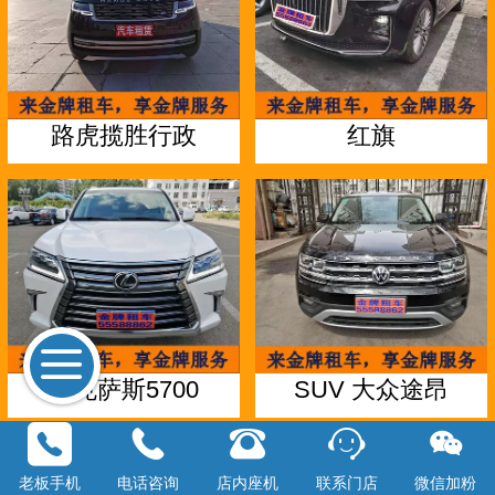
路虎揽胜行政
红旗
雷克萨斯5700
SUV 大众途昂
老板手机
电话咨询
店内座机
联系门店
微信加粉